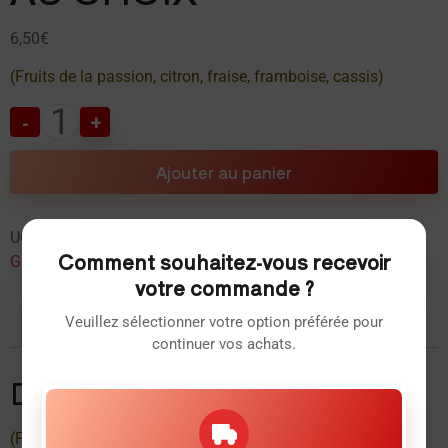
6,50
€
(Fruits de la passion, citron, fraise, framboise, cassis)
-
+
Ajouter au panier
UGS :
f360fe1ca1e7
Catégorie :
FRUITS ET COUPES DE
Comment souhaitez-vous recevoir
GLACES
votre commande ?
Veuillez sélectionner votre option préférée pour
Description
continuer vos achats.
Description
(Fruits de la passion, citron, fraise, framboise, cassis)